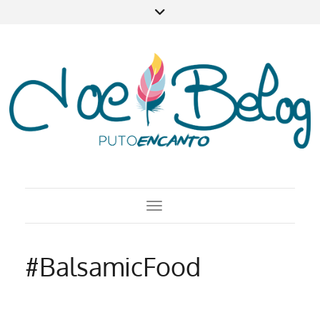
Toggle Navigation
#BalsamicFood