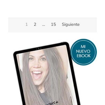
Paginación
1
2
…
15
Siguiente
de
entradas