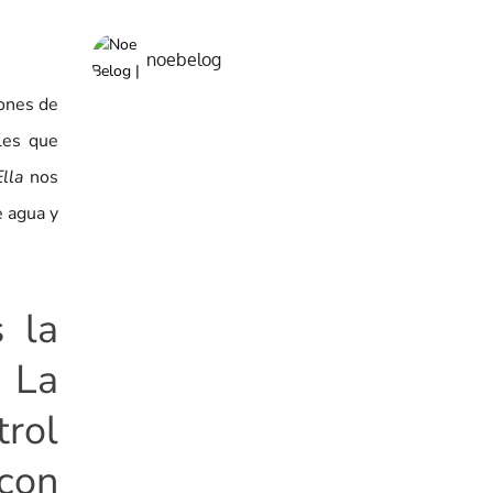
noebelog
iones de
les que
Ella
nos
e agua y
 la
 La
rol
 con