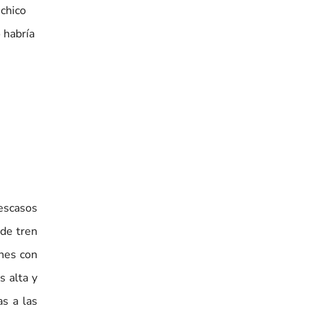
 chico
 habría
escasos
de tren
ones con
s alta y
s a las