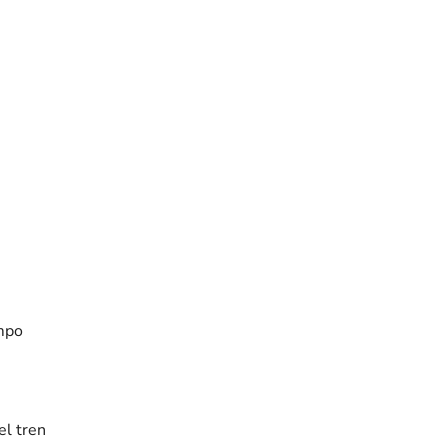
empo
el tren