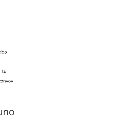
cido
e su
 convoy
 uno