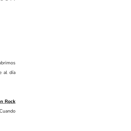
cubrimos
 al día
on Rock
 Cuando