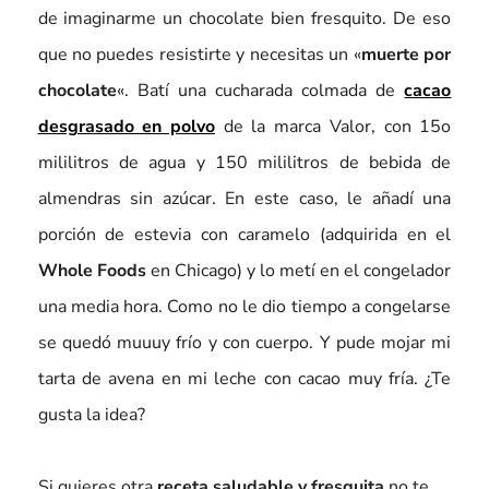
de imaginarme un chocolate bien fresquito. De eso
que no puedes resistirte y necesitas un «
muerte por
chocolate
«. Batí una cucharada colmada de
cacao
desgrasado en polvo
de la marca Valor, con 15o
mililitros de agua y 150 mililitros de bebida de
almendras sin azúcar. En este caso, le añadí una
porción de estevia con caramelo (adquirida en el
Whole Foods
en Chicago) y lo metí en el congelador
una media hora. Como no le dio tiempo a congelarse
se quedó muuuy frío y con cuerpo. Y pude mojar mi
tarta de avena en mi leche con cacao muy fría. ¿Te
gusta la idea?
Si quieres otra
receta saludable y fresquita
no te