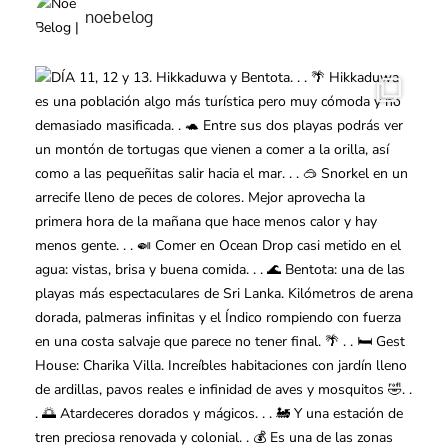
noebelog