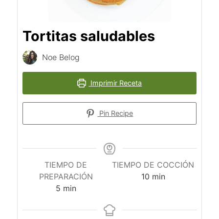
Tortitas saludables
Noe Belog
Imprimir Receta
Pin Recipe
TIEMPO DE
TIEMPO DE COCCIÓN
minutos
PREPARACIÓN
10
min
minutos
5
min