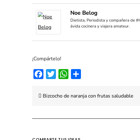
Noe Belog
Dietista, Periodista y compañera de #
ávida cocinera y viajera amateur.
¡Compártelo!
Facebook
Twitter
WhatsApp
Compartir
Navegación
Bizcocho de naranja con frutas saludable
de
entradas
COMPARTE TUS IDEAS