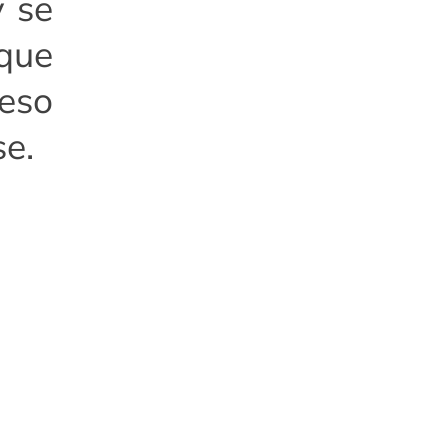
y se
que
 eso
se.