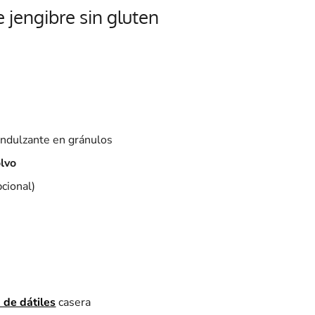
e jengibre sin gluten
ndulzante en gránulos
olvo
cional)
a
 de dátiles
casera