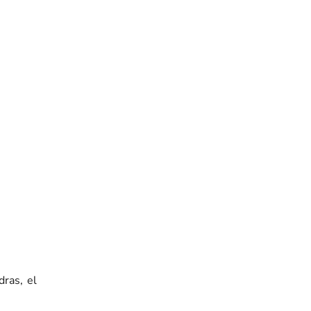
i
dras, el