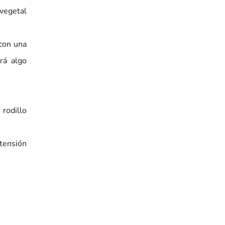
 vegetal
 con una
rá algo
rodillo
tensión