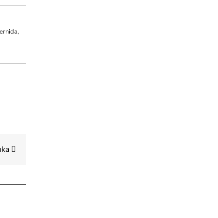
ernida,
anka