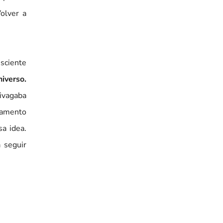
olver a
nsciente
iverso.
ivagaba
rtamento
a idea.
 seguir