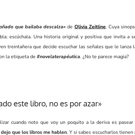
oñado que bailaba descalza»
de
Olivia Zeitline
. Cuya sinops
a; escúchala. Una historia original y positiva que invita a s
ven treintañera que decide escuchar las señales que le lanza l
con la etiqueta de
#novelaterapéutica
. ¿No te parece magia?
do este libro, no es por azar»
izar cuando noto que voy un poquito a la deriva es pasear 
y
dejo que los libros me hablen
. Y si sabes escucharlos tiene