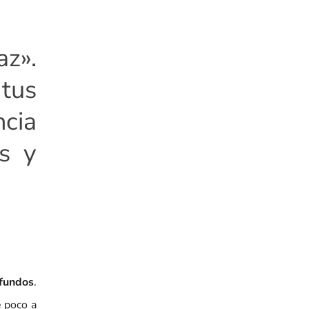
z».
tus
cia
es y
ofundos
.
e poco a