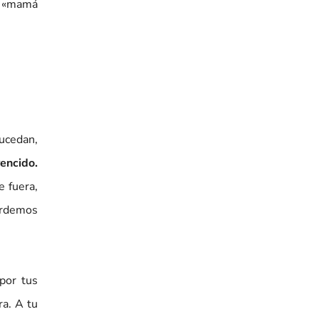
ue «mamá
ucedan,
vencido.
 fuera,
erdemos
 por tus
ra. A tu