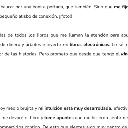
mbaucar por una bonita portada, que también. Sino que
me fij
 pequeño atisbo de conexión, ¡¡foto!!
adas de todos los libros que me llaman la atención para apu
de dinero y árboles e invertir en
libros electrónicos
. Lo sé, 
or de las historias. Pero prometo que desde que tengo el
kin
oy medio brujita y
mi intuición está muy desarrollada
, efect
s me devoré el libro y
tomé apuntes
que me hicieron sentirme 
mpartirlos contigo. De esto que sientes algo muy dentro de t