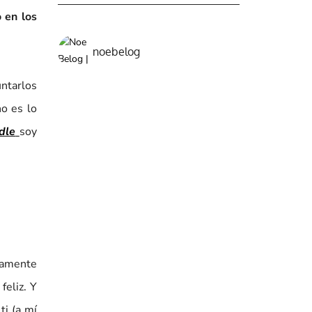
o en los
noebelog
ntarlos
no es lo
dle
soy
ivamente
feliz. Y
i (a mí