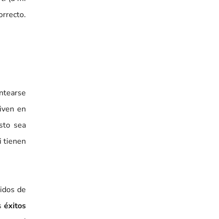
orrecto.
antearse
iven en
sto sea
i tienen
ridos de
s
éxitos