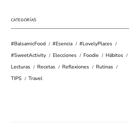
CATEGORÍAS
#BalsamicFood
#Esencia
#LovelyPlaces
#SweetActivity
Elecciones
Foodie
Hábitos
Lecturas
Recetas
Reflexiones
Rutinas
TIPS
Travel